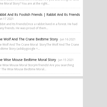
me Moral Story? You are at the right...
bbit And Its Foolish Friends | Rabbit And Its Friends
Jun 17 2021
bbit and Its FriendsOnce a rabbit lived in a forest. He had
ny friends. He was proud of them...
e Wolf And The Crane Bedtime Story
- Jun 16 2021
e Wolf And The Crane Moral StoryThe Wolf And The Crane
dtime Story (adsbygoogle =...
he Wise Mouse Bedtime Moral Story
- Jun 15 2021
e Wise Mouse Moral StoryHi friends! Are you searching
r The Wise Mouse Bedtime Moral...