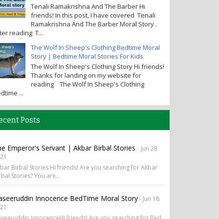
Tenali Ramakrishna And The Barber Hi
friends! In this post, I have covered Tenali
Ramakrishna And The Barber Moral Story .
ter reading T...
The Wolf In Sheep's Clothing Bedtime Moral
Story | Bedtime Moral Stories For Kids
The Wolf In Sheep's Clothing Story Hi friends!
Thanks for landing on my website for
reading The Wolf In Sheep's Clothing
dtime ...
ecent Posts
e Emperor's Servant | Akbar Birbal Stories
- Jun 28
21
bar Birbal Stories Hi friends! Are you searching for Akbar
rbal Stories? You are...
aseeruddin Innocence BedTime Moral Story
- Jun 18
21
seeruddin InnocenceHi friends! Are you searching for Bed