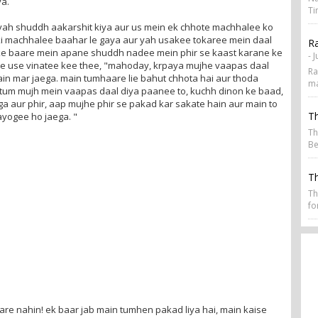
ya.
Ti
ah shuddh aakarshit kiya aur us mein ek chhote machhalee ko
i machhalee baahar le gaya aur yah usakee tokaree mein daal
Ra
ke baare mein apane shuddh nadee mein phir se kaast karane ke
- 
ee use vinatee kee thee, "mahoday, krpaya mujhe vaapas daal
Ra
in mar jaega. main tumhaare lie bahut chhota hai aur thoda
ma
tum mujh mein vaapas daal diya paanee to, kuchh dinon ke baad,
a aur phir, aap mujhe phir se pakad kar sakate hain aur main to
Th
ayogee ho jaega. "
Th
Be
T
Th
fo
re nahin! ek baar jab main tumhen pakad liya hai, main kaise