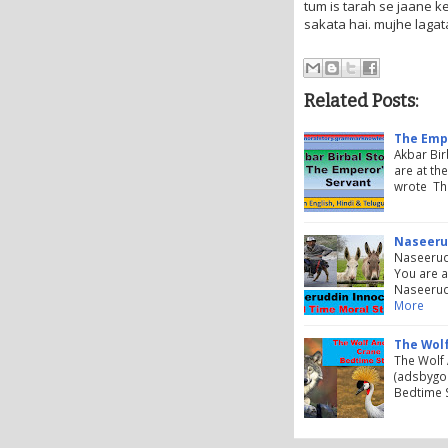
tum is tarah se jaane 
sakata hai. mujhe lagat
Related Posts:
The Empe
Akbar Bir
are at the
wrote Th
Naseeru
Naseerudd
You are at
Naseerud
More
The Wolf
The Wolf
(adsbygoo
Bedtime S