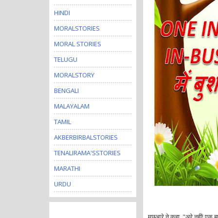
HINDI
MORALSTORIES
MORAL STORIES
TELUGU
MORALSTORY
BENGALI
MALAYALAM
TAMIL
AKBERBIRBALSTORIES
TENALIRAMA'SSTORIES
MARATHI
URDU
मछुआरे ने कहा, "अरे नहीं! एक बार 