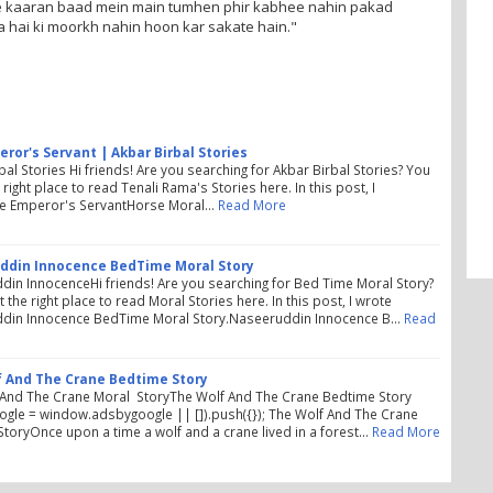
ke kaaran baad mein main tumhen phir kabhee nahin pakad
a hai ki moorkh nahin hoon kar sakate hain."
ror's Servant | Akbar Birbal Stories
bal Stories Hi friends! Are you searching for Akbar Birbal Stories? You
 right place to read Tenali Rama's Stories here. In this post, I
e Emperor's ServantHorse Moral…
Read More
ddin Innocence BedTime Moral Story
in InnocenceHi friends! Are you searching for Bed Time Moral Story?
 the right place to read Moral Stories here. In this post, I wrote
din Innocence BedTime Moral Story.Naseeruddin Innocence B…
Read
 And The Crane Bedtime Story
 And The Crane Moral StoryThe Wolf And The Crane Bedtime Story
gle = window.adsbygoogle || []).push({}); The Wolf And The Crane
toryOnce upon a time a wolf and a crane lived in a forest…
Read More