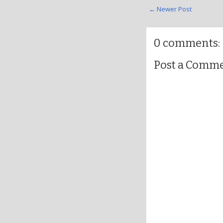
← Newer Post
0 comments:
Post a Comm