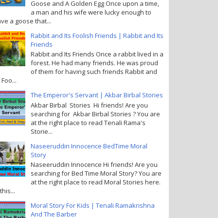
Goose and A Golden Egg Once upon a time,
a man and his wife were lucky enough to
ve a goose that...
Rabbit and Its Foolish Friends | Rabbit and Its
Friends
Rabbit and Its Friends Once a rabbit lived in a
forest. He had many friends. He was proud
of them for having such friends Rabbit and
s Foo...
The Emperor's Servant | Akbar Birbal Stories
Akbar Birbal Stories Hi friends! Are you
searching for Akbar Birbal Stories ? You are
at the right place to read Tenali Rama's
Storie...
Naseeruddin Innocence BedTime Moral
Story
Naseeruddin Innocence Hi friends! Are you
searching for Bed Time Moral Story? You are
at the right place to read Moral Stories here.
this...
Moral Story For Kids | Tenali Ramakrishna
And The Barber