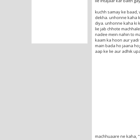
lie intajaar kar baith ga
kuchh samay ke baad, v
dekha. unhonne kaha k
diya. unhonne kaha ki 
lie jab chhote machhal
nadee mein nahin to ma
kaam ka hoon aur yadi 
main bada ho jaana hog
aap ke lie aur adhik up
machhuaare ne kaha, "a